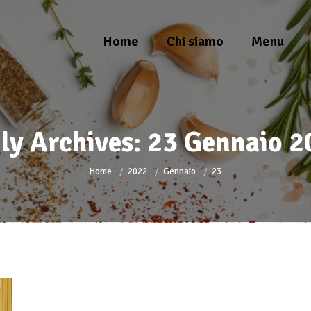
Home
Chi siamo
Menu
ly Archives:
23 Gennaio 2
You are here:
Home
2022
Gennaio
23