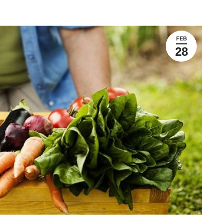
FEB
28