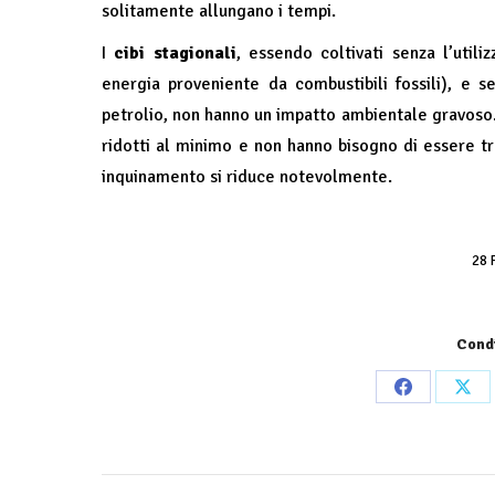
solitamente allungano i tempi.
I
cibi stagionali
, essendo coltivati senza l’utili
energia proveniente da combustibili fossili), e sen
petrolio, non hanno un impatto ambientale gravoso.
ridotti al minimo e non hanno bisogno di essere tra
inquinamento si riduce notevolmente.
28 
Condi
Share
Sha
on
on
Facebook
X
Commento