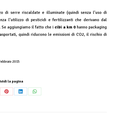
zzo di serre riscaldate e illuminate (quindi senza l’uso di
za l’utilizzo di pesticidi e fertilizzanti che derivano dal
 Se aggiungiamo il fatto che i
cibi a km 0
hanno packaging
sportati, quindi riducono le emissioni di CO2, il rischio di
Febbraio 2015
vidi la pagina
re
Share
Share
Share
on
on
on
Pinterest
LinkedIn
WhatsApp