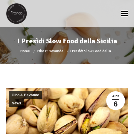
I Presìdi Slow Food della Sicilia
You are here:
Home
Cibo & Bevande
I Presìdi Slow Food della…
Cibo & Bevande
APR
6
News