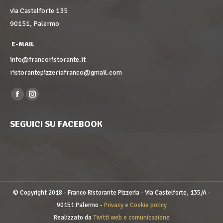
via Castelforte 135
90151, Palermo
E-MAIL
info@francoristorante.it
ristorantepizzeriafranco@gmail.com
Find us on:
Facebook
Instagram
page
page
SEGUICI SU FACEBOOK
opens
opens
in
in
new
new
window
window
© Copyright 2018 - Franco Ristorante Pizzeria - Via Castelforte, 135/A -
90151 Palermo -
Privacy e Cookie policy
Realizzato da
Tivitti web e comunicazione