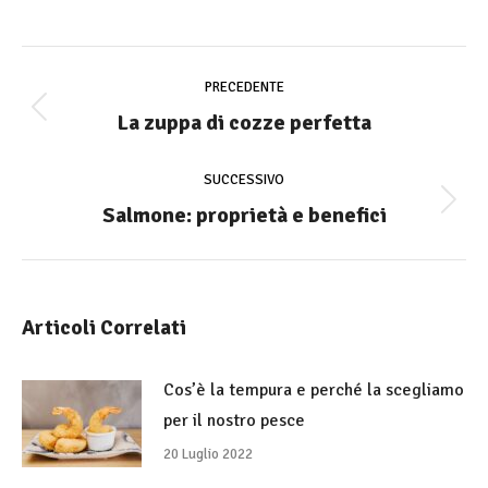
on
on
on
on
on
Facebook
X
Pinterest
LinkedIn
WhatsApp
Commento
di
PRECEDENTE
navigazione
La zuppa di cozze perfetta
Stile
dell'anteprima:
SUCCESSIVO
Salmone: proprietà e benefici
Numero
di
posts:
Articoli Correlati
Cos’è la tempura e perché la scegliamo
per il nostro pesce
20 Luglio 2022