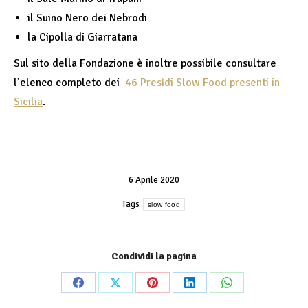
il Suino Nero dei Nebrodi
la Cipolla di Giarratana
Sul sito della Fondazione è inoltre possibile consultare
l’elenco completo dei
46 Presìdi Slow Food presenti in
Sicilia
.
6 Aprile 2020
Tags
slow food
Condividi la pagina
Share
Share
Share
Share
Share