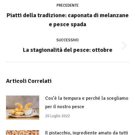
di
PRECEDENTE
navigazione
Piatti della tradizione: caponata di melanzane
Stile
e pesce spada
dell'anteprima:
SUCCESSIVO
La stagionalità del pesce: ottobre
Numero
di
posts:
Articoli Correlati
Cos’è la tempura e perché la scegliamo
per il nostro pesce
20 Luglio 2022
Il pistacchio, ingrediente amato da tutti