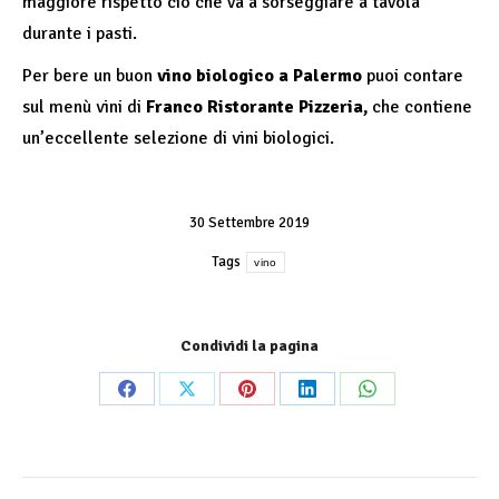
maggiore rispetto ciò che va a sorseggiare a tavola
durante i pasti.
Per bere un buon
vino biologico a Palermo
puoi contare
sul menù vini di
Franco Ristorante Pizzeria,
che contiene
un’eccellente selezione di vini biologici.
30 Settembre 2019
Tags
vino
Condividi la pagina
Share
Share
Share
Share
Share
on
on
on
on
on
Facebook
X
Pinterest
LinkedIn
WhatsApp
Commento