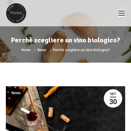
Perchè scegliere un vino biologico?
You are here:
Home
News
Perchè scegliere un vino biologico?
News
SET
30