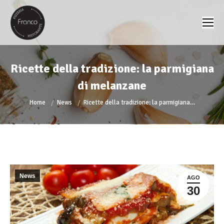
Ricette della tradizione: la parmigiana
di melanzane
You are here:
Home
News
Ricette della tradizione: la parmigiana…
News
AGO
30