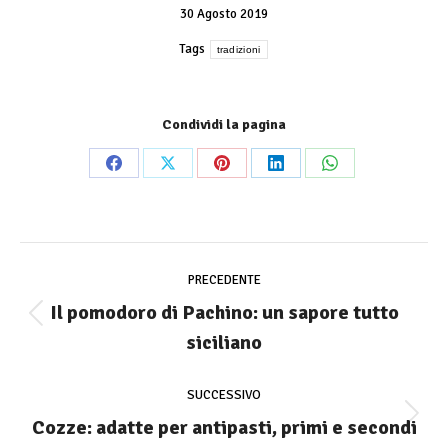
30 Agosto 2019
Tags
tradizioni
Condividi la pagina
Share
Share
Share
Share
Share
on
on
on
on
on
Facebook
X
Pinterest
LinkedIn
WhatsApp
Commento
di
PRECEDENTE
navigazione
Il pomodoro di Pachino: un sapore tutto
Stile
siciliano
dell'anteprima:
SUCCESSIVO
Cozze: adatte per antipasti, primi e secondi
Numero