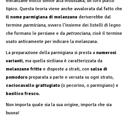
melanzane molto simile alla moussaka, un loro piatto
tipico. Questa teoria viene anche avvalorata dal fatto che
il nome parmigiana di melanzane
deriverebbe dal
termine
parmiciana,
ovvero l’insieme dei listelli di legno
che formano le persiane e da
petronciana
, cioè il termine
usato anticamente per indicare la melanzana.
La preparazione della parmigiana si presta a
numerosi
varianti
, ma quella siciliana è caratterizzata da
melanzane fritte
e disposte a strati, con
salsa di
pomodoro
preparata a parte e versata su ogni strato,
caciocavallo grattugiato
(o pecorino, o parmigiano) e
basilico fresco.
Non importa quale sia la sua origine, importa che sia
buona!