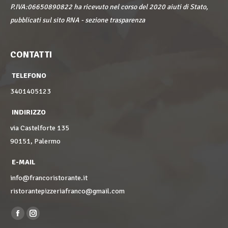
P.IVA:06650890822 ha ricevuto nel corso del 2020 aiuti di Stato,
pubblicati sul sito RNA - sezione trasparenza
CONTATTI
TELEFONO
3401405123
INDIRIZZO
via Castelforte 135
90151, Palermo
E-MAIL
info@francoristorante.it
ristorantepizzeriafranco@gmail.com
Find us on:
Facebook
Instagram