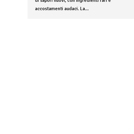
di sapori nuovi, con ingredienti rari e
accostamenti audaci. La…