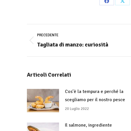
Share
Sha
on
on
Facebook
X
Commento
di
PRECEDENTE
navigazione
Tagliata di manzo: curiosità
Stile
dell'anteprima:
Articoli Correlati
Cos’è la tempura e perché la
scegliamo per il nostro pesce
20 Luglio 2022
Il salmone, ingrediente