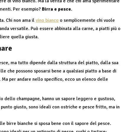
re di vino bianco. Ma la verità è che chi ama sperimentare
namenti. Per esempio?
Birra e pesce
.
ta. Chi non ama il
vino bianco
o semplicemente chi vuole
nda versatile. Può essere abbinata alla carne, a piatti più o
iere quella giusta.
nare
sce, ma tutto dipende dalla struttura del piatto, dalla sua
lle che possono sposarsi bene a qualsiasi piatto a base di
. Ma per andare nello specifico, ecco un elenco delle
do dello champagne, hanno un sapore leggero e gustoso,
 punto giusto, sono ideali con ostriche e pesce fritto, ma in
lle birre bianche si sposa bene con il sapore del pesce.
ono ideali per un antipasto di pesce, sushi o tartare;