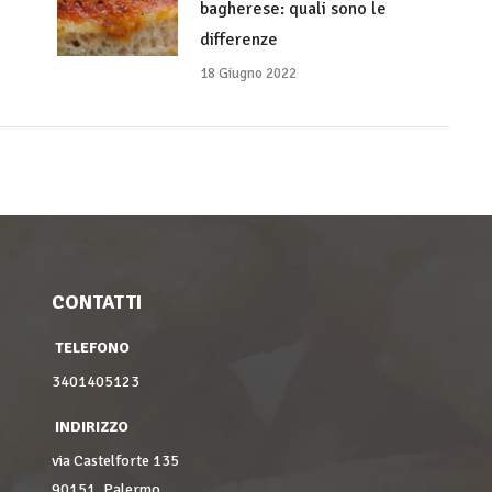
bagherese: quali sono le
differenze
18 Giugno 2022
CONTATTI
TELEFONO
3401405123
INDIRIZZO
via Castelforte 135
90151, Palermo