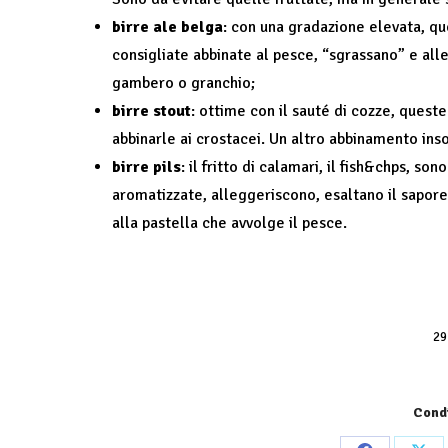
birre ale belga
: con una gradazione elevata, qu
consigliate abbinate al pesce, “sgrassano” e alle
gambero o granchio;
birre stout
: ottime con il sauté di cozze, quest
abbinarle ai crostacei. Un altro abbinamento insol
birre pils
: il fritto di calamari, il fish&chps, so
aromatizzate, alleggeriscono, esaltano il sapore
alla pastella che avvolge il pesce.
29
Condi