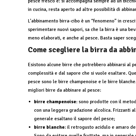
pesce fresco è: si accompagna sempre ad un bicchie
in cucina, resta aperto ad altre possibilità di abbi
L’abbinamento birra-cibo è un “fenomeno” in cresci
sperimentare nuovi sapori, sa che la birra è una beva
meno elaborati, e anche al pesce. Basta saper scegl
Come scegliere la birra da abbi
Esistono alcune birre che potrebbero abbinarsi al pe
complessità e dal sapore che si vuole esaltare. Que
pesce sono le birre champenoise e le birre blanche
migliori birre da abbinare al pesce:
birre champenoise
: sono prodotte con il meto
con una leggera gradazione alcolica. Frizzanti al
generale esaltano il sapore del pesce;
birre blanche
: il retrogusto acidulo e amaro de
Sono da evitare quelle fruttate, ma in generale s