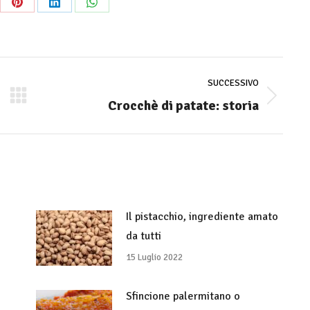
re
Share
Share
Share
on
on
on
Pinterest
LinkedIn
WhatsApp
SUCCESSIVO
Crocchè di patate: storia
Numero
di
posts:
Il pistacchio, ingrediente amato
da tutti
15 Luglio 2022
Sfincione palermitano o